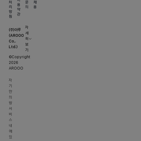
처
문
채
용
리
의
용
약
방
관
침
자
(주)아루
세
(AROOO
히
Co,.
보
Ltd.)
기
©Copyright
대
2026
표
AROOO
이
사
자
기
이
만
명
의
진
방
사
서
업
비
스
등
내
록
에
번
있