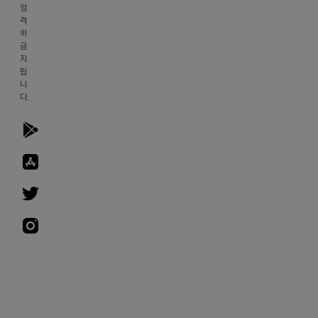
호
엄
스
격
히
팅
금
제
지
공
됩
자
니
다.
아
마
존
웹
서
비
스
https://www.arooo.co.kr/library/seo
https://www.arooo.co.kr/circle/seo