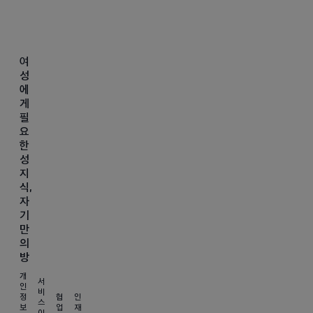
여
성
에
게
필
요
한
성
지
식,
자
기
만
의
방
개
서
인
비
정
협
인
스
보
업
재
이