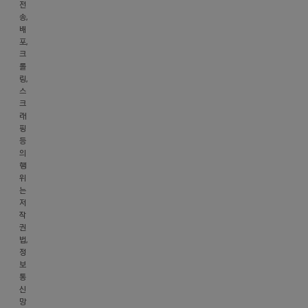
전
제
송,
2021-
배
성
포,
남
크
롤
분
링,
당
스
A-
크
0546
래
호
핑
등
주
의
소
행
서
위
울
는
저
시
작
강
권
남
법,
구
정
보
역
통
삼
신
로
망