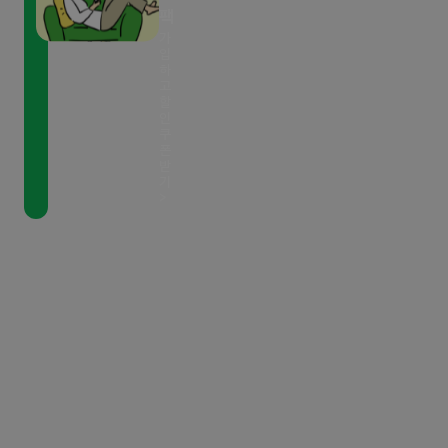
팩
가
입
하
고
할
인
쿠
폰
받
기
>