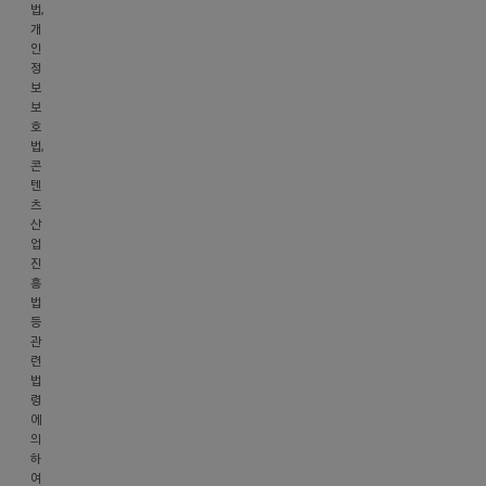
17
법,
길
개
인
9,
정
2
보
층
보
(주)
호
법,
아
콘
루
텐
고
츠
객
산
문
업
진
의
흥
help@arooo.co.kr
법
대
등
관
표
련
번
법
호
령
070-
에
의
8766-
하
8990
여