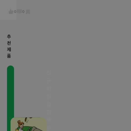
0
0
추
천
제
품
신
규
회
원
웰
컴
쿠
폰