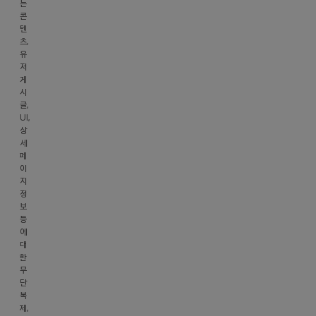
는
호
콘
869-
텐
81-
츠,
02371
유
저
사
게
업
시
자
글,
정
UI,
보
상
세
확
페
인
이
통
지
신
정
보
판
등
매
에
업
대
신
한
무
고
단
번
복
호
제,