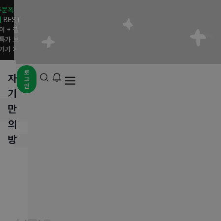
주문폭
]
BEST
이 + 젤
특가 보
가기 >
로
자
그
인
기
만
전체
베스트
HOT
일상
기사/뉴스
이슈
유머
정치
의
방