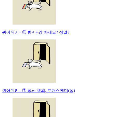
퀴어위키 - Ⓑ 범·다·양 아세요? 정말?
퀴어위키 - Ⓣ 당신 곁의, 트랜스젠더(상)