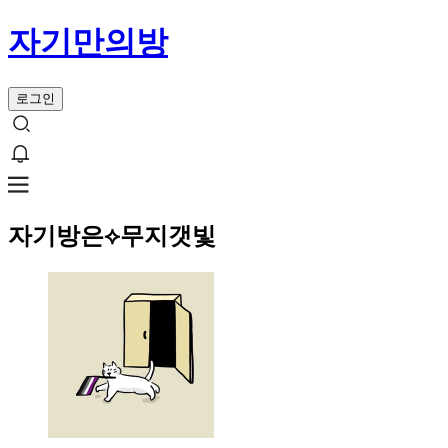
자기만의방
로그인
자기방은⟡무지갯빛