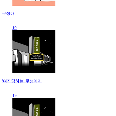
무성애
19
'여자당하는' 무성애자
19